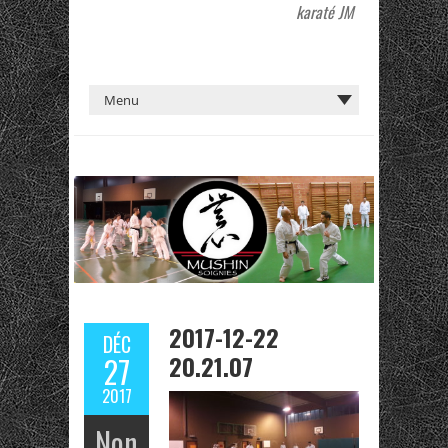
karaté JM
2017-12-22
DÉC
20.21.07
27
2017
Non