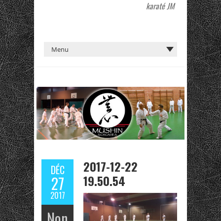
karaté JM
2017-12-22
DÉC
19.50.54
27
2017
Non